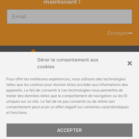
maintenant !
Envoyer
Gérer le consentement aux
info@gehlenimmo.be
cookies
Pour offrir les meilleures expériences, nous utilisons des technologies
+32 87 60 11 40
telles que les cookies pour stocker et/ou accéder aux informations des
appareils. Le fait de consentir à ces technologies nous permettra de
traiter des données telles que le comportement de navigation ou les ID
Rue du Bosquet 3
uniques sur ce site. Le fait de ne pas consentir ou de retirer son
4890 Thimister-Clermont
consentement peut avoir un effet négatif sur certaines caractéristiques
et fonctions.
Abonnez-vous et recevez en
BELGIQUE
exclusivité nos actualités,
conseils d’experts et
ACCEPTER
TVA BE0406.267.078
Envoyer
invitations aux Portes-