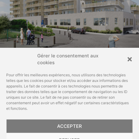
Gérer le consentement aux
cookies
Pour offrir les meilleures expériences, nous utilisons des technologies
telles que les cookies pour stocker et/ou accéder aux informations des
appareils. Le fait de consentir à ces technologies nous permettra de
Articles de presse parus les 7 et 8
traiter des données telles que le comportement de navigation ou les ID
décembre 2025
uniques sur ce site. Le fait de ne pas consentir ou de retirer son
consentement peut avoir un effet négatif sur certaines caractéristiques
La DH
et fonctions.
Abonnez-vous et recevez en
exclusivité nos actualités,
Lire l’article
conseils d’experts et
ACCEPTER
Envoyer
invitations aux Portes-
Source
: La DH, Camille Jahier,