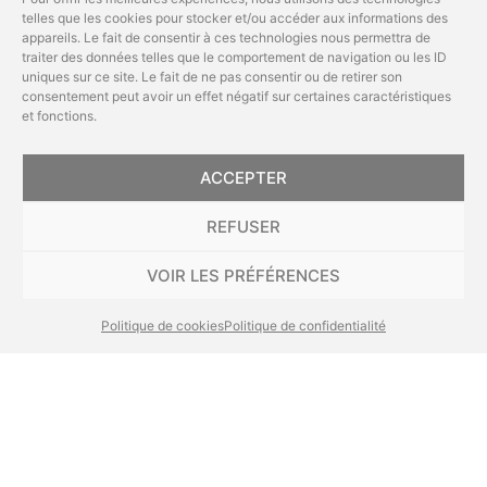
redéploiement économique
de la
telles que les cookies pour stocker et/ou accéder aux informations des
appareils. Le fait de consentir à ces technologies nous permettra de
ville de Verviers, tout en créant de
traiter des données telles que le comportement de navigation ou les ID
nouveaux logements qualitatifs et
uniques sur ce site. Le fait de ne pas consentir ou de retirer son
consentement peut avoir un effet négatif sur certaines caractéristiques
en y maximisant les espaces verts.
et fonctions.
Abonnez-vous et recevez en
exclusivité nos actualités,
Suite à l’approbation de la vente
conseils d’experts et
ACCEPTER
Envoyer
du terrain par le Conseil
invitations aux Portes-
REFUSER
Ouvertes.
Communal,
un futur projet mixte
VOIR LES PRÉFÉRENCES
verra donc bientôt le jour sur
Inscrivez-vous dès
maintenant !
l’ancien site « Belgacom » à
Politique de cookies
Politique de confidentialité
Verviers, en collaboration avec
Créative Architecture sprl
.
Il comptera
une crèche de 84 lits,
un centre médical, des bureaux &