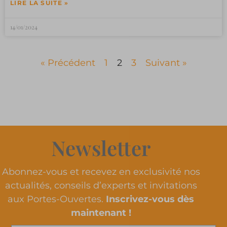
LIRE LA SUITE »
14/01/2024
« Précédent
1
2
3
Suivant »
Newsletter
Abonnez-vous et recevez en exclusivité nos
actualités, conseils d’experts et invitations
aux Portes-Ouvertes.
Inscrivez-vous dès
maintenant !