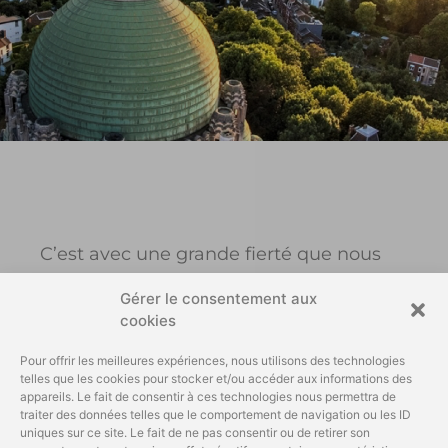
C’est avec une grande fierté que nous
avons appris que la Fondation
Gérer le consentement aux
« Basilique de la Paix » avait sélectionné
cookies
notre projet pour la réhabilitation de la
Basilique de Cointe à Liège.
Pour offrir les meilleures expériences, nous utilisons des technologies
telles que les cookies pour stocker et/ou accéder aux informations des
appareils. Le fait de consentir à ces technologies nous permettra de
Ce projet est porté par le
Groupe
traiter des données telles que le comportement de navigation ou les ID
Gehlen
et la société
The Wall – Escalade
,
uniques sur ce site. Le fait de ne pas consentir ou de retirer son