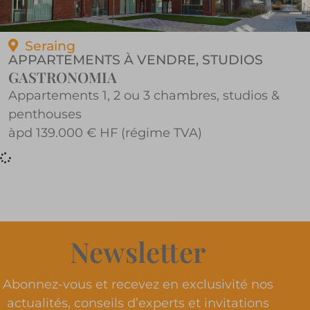
Seraing
APPARTEMENTS À VENDRE
,
STUDIOS
GASTRONOMIA
Appartements 1, 2 ou 3 chambres, studios &
penthouses
àpd 139.000 € HF (régime TVA)
Newsletter
Abonnez-vous et recevez en exclusivité nos
actualités, conseils d’experts et invitations