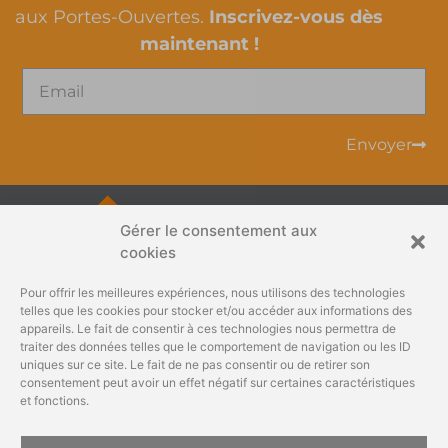
aux Portes-Ouvertes.
Inscrivez-vous dès
maintenant !
Envoyer
Gérer le consentement aux
info@gehlenimmo.be
cookies
Pour offrir les meilleures expériences, nous utilisons des technologies
+32 87 60 11 40
telles que les cookies pour stocker et/ou accéder aux informations des
appareils. Le fait de consentir à ces technologies nous permettra de
traiter des données telles que le comportement de navigation ou les ID
Rue du Bosquet 3
uniques sur ce site. Le fait de ne pas consentir ou de retirer son
4890 Thimister-Clermont
consentement peut avoir un effet négatif sur certaines caractéristiques
et fonctions.
Abonnez-vous et recevez en
BELGIQUE
exclusivité nos actualités,