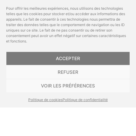
Ce rez-de-chaussée se compose de
5 surfaces
commerciales
dont les superficies varient de
Pour offrir les meilleures expériences, nous utilisons des technologies
telles que les cookies pour stocker et/ou accéder aux informations des
49,16 m² à 60 m²
. Certaines unités disposent
appareils. Le fait de consentir à ces technologies nous permettra de
également :
traiter des données telles que le comportement de navigation ou les ID
uniques sur ce site. Le fait de ne pas consentir ou de retirer son
consentement peut avoir un effet négatif sur certaines caractéristiques
D’une
cave-réserve
, idéale pour le
et fonctions.
Abonnez-vous et recevez en
stockage.
exclusivité nos actualités,
conseils d’experts et
ACCEPTER
D’un
parking privatif
, selon disponibilité.
Envoyer
invitations aux Portes-
Les surfaces conviennent parfaitement aux
REFUSER
Ouvertes.
commerces de proximité
,
professions
VOIR LES PRÉFÉRENCES
Inscrivez-vous dès
libérales
,
professions médicales
ou toute
maintenant !
activité du
secteur tertiaire marchand ou non
Politique de cookies
Politique de confidentialité
marchand
, pour autant qu’elle soit
sans
nuisance sonore, olfactive ou incompatible
avec l’habitat résidentiel
. Sont explicitement
non autorisés
: brasseries, friteries, cafés,